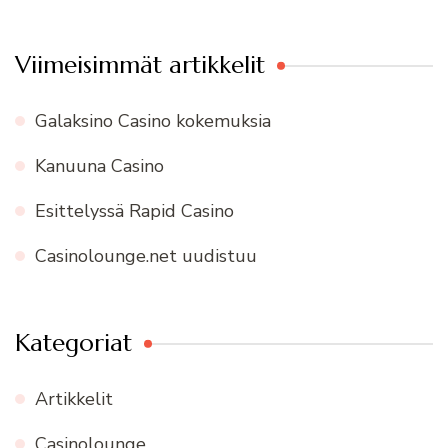
Viimeisimmät artikkelit
Galaksino Casino kokemuksia
Kanuuna Casino
Esittelyssä Rapid Casino
Casinolounge.net uudistuu
Kategoriat
Artikkelit
Casinolounge