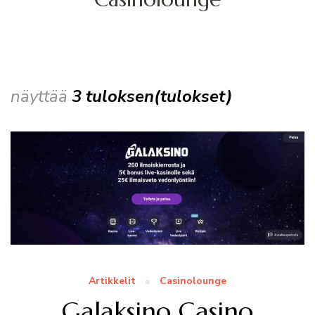
näyttää
3 tuloksen(tulokset)
Artikkelit
Casinolounge
Galaksino Casino