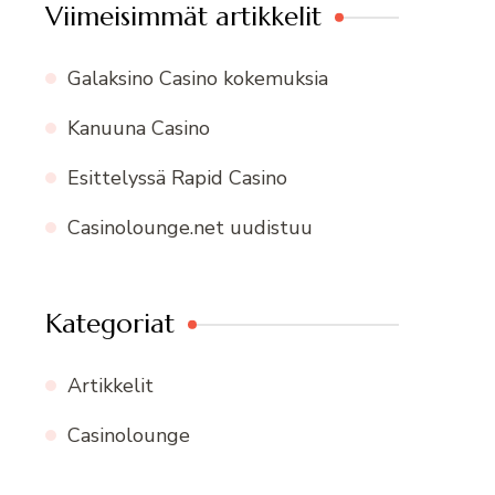
Viimeisimmät artikkelit
Galaksino Casino kokemuksia
Kanuuna Casino
Esittelyssä Rapid Casino
Casinolounge.net uudistuu
Kategoriat
Artikkelit
Casinolounge