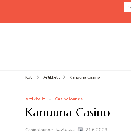
Kanuuna Casino
Koti
Artikkelit
Artikkelit
Casinolounge
Kanuuna Casino
käytössä
Casinolounge
21.6.2023