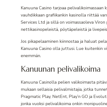
Kanuuna Casino tarjoaa pelivalikoimassaan ky
vauhdikkaan grafiikankin kasinolla riittää va
Services Ltd ja sillä on voimassaoleva Viron 
nettikasinopeleistä, pöytäpeleistä ja livepeis
Jos pikapelaaminen kiinnostaa ja haluat pelat
Kanuuna Casino olla juttusi. Lue kuitenkin v
enemmän.
Kanuunan pelivalikoima
Kanuuna Casinolla pelien valikoimasta pitäv
mukaan sellaisia pelivalmistajia, jotka tunne
Pragmatic Play, NetEnt, Play’n GO ja Evolu
jonka vuoksi pelivalikoima onkin monipuolin