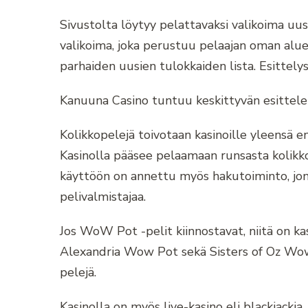
Sivustolta löytyy pelattavaksi valikoima uus
valikoima, joka perustuu pelaajan oman alue
parhaiden uusien tulokkaiden lista. Esittelyss
Kanuuna Casino tuntuu keskittyvän esittel
Kolikkopelejä toivotaan kasinoille yleensä 
Kasinolla pääsee pelaamaan runsasta kolikko
käyttöön on annettu myös hakutoiminto, jonka
pelivalmistajaa.
Jos WoW Pot -pelit kiinnostavat, niitä on k
Alexandria Wow Pot sekä Sisters of Oz Wo
pelejä.
Kasinolla on myös live-kasino eli blackjackia