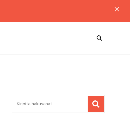
sinolounge.fi
inobonukset ja liittymisedut
Etsi: