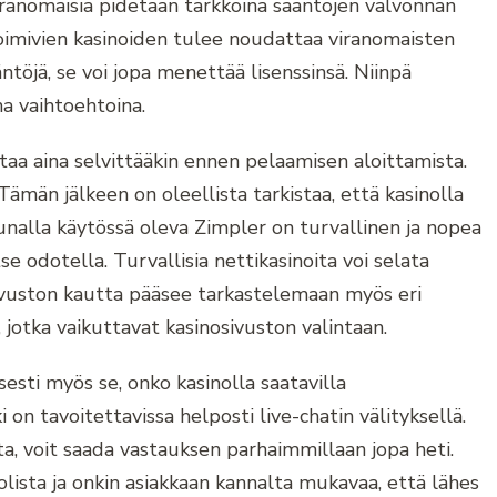
viranomaisia pidetään tarkkoina sääntöjen valvonnan
 toimivien kasinoiden tulee noudattaa viranomaisten
ntöjä, se voi jopa menettää lisenssinsä. Niinpä
na vaihtoehtoina.
taa aina selvittääkin ennen pelaamisen aloittamista.
 Tämän jälkeen on oleellista tarkistaa, että kasinolla
nalla käytössä oleva Zimpler on turvallinen ja nopea
se odotella. Turvallisia nettikasinoita voi selata
ivuston kautta pääsee tarkastelemaan myös eri
 jotka vaikuttavat kasinosivuston valintaan.
esti myös se, onko kasinolla saatavilla
on tavoitettavissa helposti live-chatin välityksellä.
, voit saada vastauksen parhaimmillaan jopa heti.
ista ja onkin asiakkaan kannalta mukavaa, että lähes