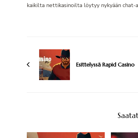
kaikilta nettikasinoilta löytyy nykyään chat-
Artikkelien
selaus
Esittelyssä Rapid Casino
Saatat