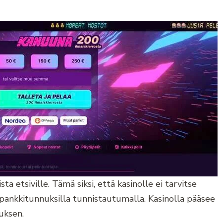
 etsiville. Tämä siksi, että kasinolle ei tarvitse
pankkitunnuksilla tunnistautumalla. Kasinolla pääsee
uksen.