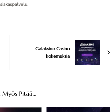
asiakaspalvelu.
Galaksino Casino
kokemuksia
 Myös Pitää...