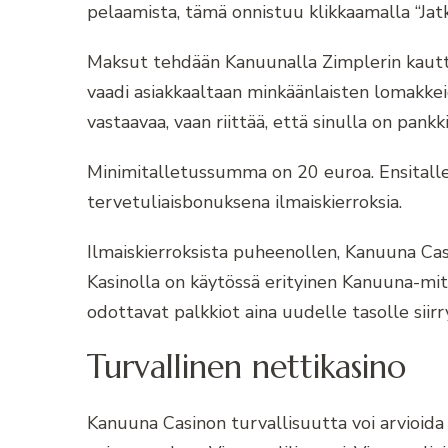
pelaamista, tämä onnistuu klikkaamalla “Jatk
Maksut tehdään Kanuunalla Zimplerin kautta.
vaadi asiakkaaltaan minkäänlaisten lomakkei
vastaavaa, vaan riittää, että sinulla on pank
Minimitalletussumma on 20 euroa. Ensitalle
tervetuliaisbonuksena ilmaiskierroksia.
Ilmaiskierroksista puheenollen, Kanuuna Cas
Kasinolla on käytössä erityinen Kanuuna-mitt
odottavat palkkiot aina uudelle tasolle siirr
Turvallinen nettikasino
Kanuuna Casinon turvallisuutta voi arvioida u